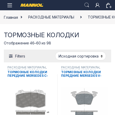
Skip to navigation
Skip to content
0
Главная
РАСХОДНЫЕ МАТЕРИАЛЫ
ТОРМОЗНЫЕ 
ТОРМОЗНЫЕ КОЛОДКИ
Отображение 46–60 из 98
Filters
РАСХОДНЫЕ МАТЕРИАЛЫ
,
РАСХОДНЫЕ МАТЕРИАЛЫ
,
ТОРМОЗНЫЕ КОЛОДКИ
ТОРМОЗНЫЕ КОЛОДКИ
ТОРМОЗНЫЕ КОЛОДКИ
ТОРМОЗНЫЕ КОЛОДКИ
ПЕРЕДНИЕ MERSEDES C-
ПЕРЕДНИЕ MERSEDES V-
KLASS SP 388 PR
CLASSE SP 302 PR