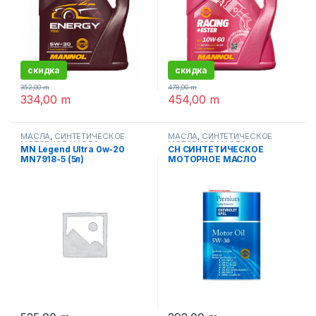
скидка
скидка
352,00
m
478,00
m
334,00
m
454,00
m
МАСЛА
,
СИНТЕТИЧЕСКОЕ
МАСЛА
,
СИНТЕТИЧЕСКОЕ
МОТОРНОЕ МАСЛО
МОТОРНОЕ МАСЛО
MN Legend Ultra 0w-20
CH СИНТЕТИЧЕСКОЕ
MN7918-5 (5л)
МОТОРНОЕ МАСЛО
CHEMPIOIL 9717 for
CHEVROLET/OPEL SAE 5W-
30 API CN/CF metal (4 L)