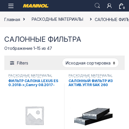
Skip to navigation
Skip to content
0
Главная
РАСХОДНЫЕ МАТЕРИАЛЫ
САЛОННЫЕ ФИЛ
САЛОННЫЕ ФИЛЬТРА
Отображение 1–15 из 47
Filters
РАСХОДНЫЕ МАТЕРИАЛЫ
,
РАСХОДНЫЕ МАТЕРИАЛЫ
,
САЛОННЫЕ ФИЛЬТРА
САЛОННЫЕ ФИЛЬТРА
ФИЛЬТР САЛОНА LEXUS ES
САЛОННЫЙ ФИЛЬТР ИЗ
0.2018->,Camry 08.2017-
АКТИВ.УГЛЯ SAK 260
>,Corolla XII,Fortuner
CITROEN C4. BERLINGO.
05.2015-> SA 1334
PEUGEOT PARTNER II. 3008