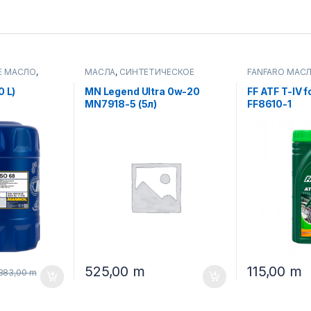
Е МАСЛО
,
МАСЛА
,
СИНТЕТИЧЕСКОЕ
FANFARO МАС
МОТОРНОЕ МАСЛО
АВТОМАТИЧЕС
ТРАНСМИССИ
0 L)
MN Legend Ultra 0w-20
FF ATF T-IV f
MN7918-5 (5л)
FF8610-1
525,00
m
115,00
m
383,00
m