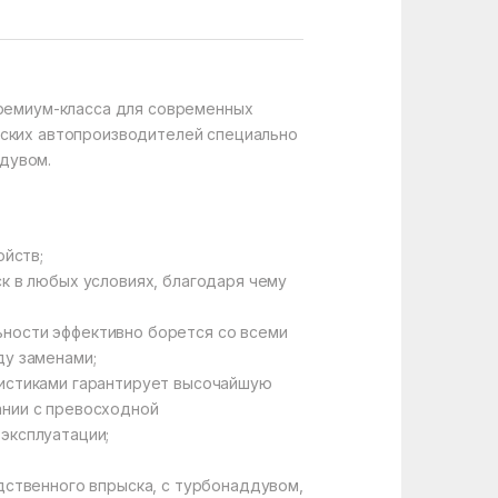
ремиум-класса для современных
йских автопроизводителей специально
ддувом.
ойств;
к в любых условиях, благодаря чему
ности эффективно борется со всеми
ду заменами;
ристиками гарантирует высочайшую
ании с превосходной
эксплуатации;
дственного впрыска, с турбонаддувом,