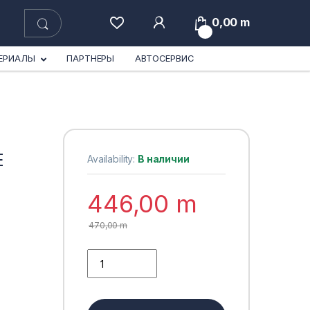
0,00
m
0
ЕРИАЛЫ
ПАРТНЕРЫ
АВТОСЕРВИС
E
Availability:
В наличии
446,00
m
470,00
m
ENERGY FORMULA JP SAE 5W-30 (5L) quantity