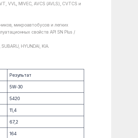
VT, VVL, MIVEC, AVCS (AVLS), CVTCS и
иков, микроавтобусов и легких
уатационных свойств API SN Plus /
 SUBARU, HYUNDAI, KIA.
Результат
5W-30
5420
11,4
67,2
164