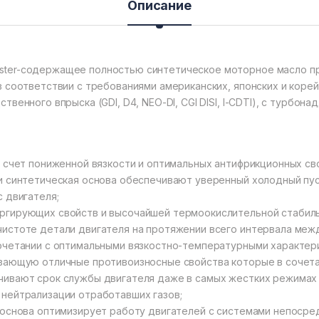
Описание
ster-содержащее полностью синтетическое моторное масло п
в соответствии с требованиями американских, японских и коре
венного впрыска (GDI, D4, NEO-DI, CGI DISI, I-CDTI), с турбона
а счет пониженной вязкости и оптимальных антифрикционных св
и синтетическая основа обеспечивают уверенный холодный пус
 двигателя;
ргирующих свойств и высочайшей термоокислительной стабиль
истоте детали двигателя на протяжении всего интервала меж
сочетании с оптимальными вязкостно-температурными характе
ивающую отличные противоизносные свойства которые в сочет
чивают срок службы двигателя даже в самых жестких режимах 
нейтрализации отработавших газов;
 основа оптимизирует работу двигателей с системами непосре