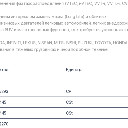
енения фаз газораспределения (VTEC, i-VTEC, VVT-i, VVTL-i, CV
нным интервалом замены масла (Long Life) и обычных.
нзиновых двигателей легковых автомобилей, легких внедорожн
са SUV и малотоннажных фургонов, где требуется уровень экспл
, INFINITI, LEXUS, NISSAN, MITSUBISHI, SUZUKI, TOYOTA, HONDA,
вания в тяжелых грузовиках и иной подобной технике!
етод
Единица
5293
CP
445
CSt
445
CSt
2270