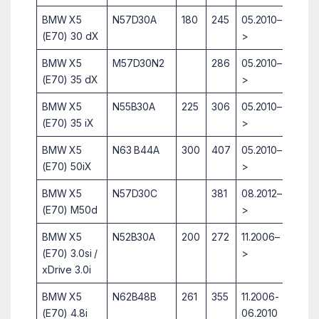
BMW X5
N57D30A
180
245
05.2010–
(E70) 30 dX
>
BMW X5
M57D30N2
286
05.2010–
(E70) 35 dX
>
BMW X5
N55B30A
225
306
05.2010–
(E70) 35 iX
>
BMW X5
N63 B44A
300
407
05.2010–
(E70) 50iX
>
BMW X5
N57D30C
381
08.2012–
(E70) M50d
>
BMW X5
N52B30A
200
272
11.2006–
(E70) 3.0si /
>
xDrive 3.0i
BMW X5
N62B48B
261
355
11.2006-
(E70) 4.8i
06.2010