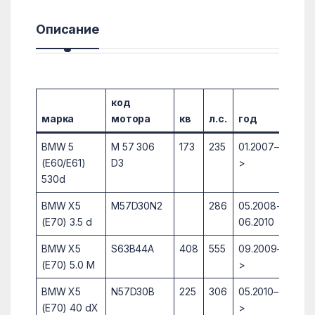
Описание
код
марка
мотора
кв
л.с.
год
при
BMW 5
M 57 306
173
235
01.2007–
(E60/E61)
D3
>
530d
BMW X5
M57D30N2
286
05.2008-
(E70) 3.5 d
06.2010
BMW X5
S63B44A
408
555
09.2009–
(E70) 5.0 M
>
BMW X5
N57D30B
225
306
05.2010–
(E70) 40 dX
>