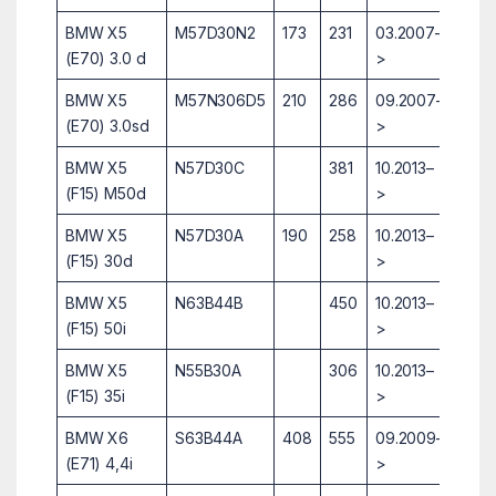
BMW X5
M57D30N2
173
231
03.2007–
(E70) 3.0 d
>
BMW X5
M57N306D5
210
286
09.2007–
(E70) 3.0sd
>
BMW X5
N57D30C
381
10.2013–
(F15) M50d
>
BMW X5
N57D30A
190
258
10.2013–
(F15) 30d
>
BMW X5
N63B44B
450
10.2013–
(F15) 50i
>
BMW X5
N55B30A
306
10.2013–
(F15) 35i
>
BMW X6
S63B44A
408
555
09.2009–
(E71) 4,4i
>