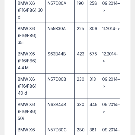
BMW X6
N57D30A
190
258
09.2014–
(F16/F86) 30
>
d
BMW X6
N55B30A
225
306
11.2014–>
(F16/F86)
35i
BMW X6
S63B44B
423
575
12.2014–
(F16/F86)
>
4.4 M
BMW X6
N57D30B
230
313
09.2014–
(F16/F86)
>
40 d
BMW X6
N63B44B
330
449
09.2014–
(F16/F86)
>
50i
BMW X6
N57D30C
280
381
09.2014–