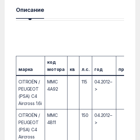
Описание
код
марка
мотора
кв
л.с.
год
примеча
CITROËN /
MMC
115
04.2012–
PEUGEOT
4A92
>
(PSA) C4
Aircross 1.6i
CITROËN /
MMC
150
04.2012–
PEUGEOT
4B11
>
(PSA) C4
Aircross