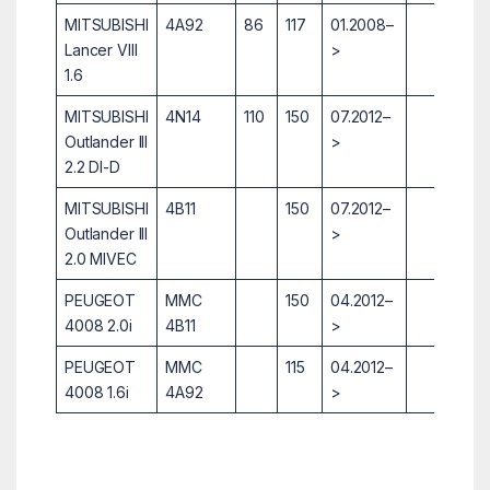
MITSUBISHI
4A92
86
117
01.2008–
Lancer VIII
>
1.6
MITSUBISHI
4N14
110
150
07.2012–
Outlander III
>
2.2 DI-D
MITSUBISHI
4B11
150
07.2012–
Outlander III
>
2.0 MIVEC
PEUGEOT
MMC
150
04.2012–
4008 2.0i
4B11
>
PEUGEOT
MMC
115
04.2012–
4008 1.6i
4A92
>