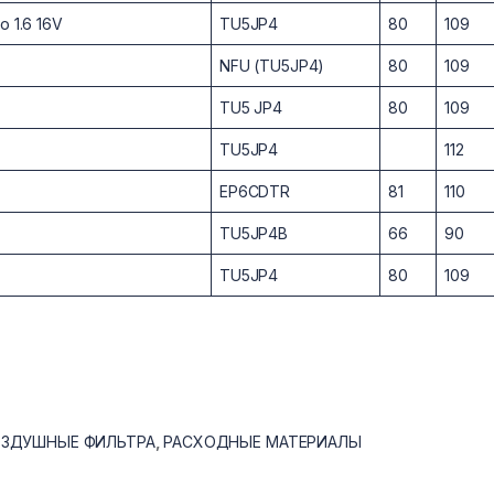
 1.6 16V
TU5JP4
80
109
NFU (TU5JP4)
80
109
TU5 JP4
80
109
TU5JP4
112
EP6CDTR
81
110
TU5JP4B
66
90
TU5JP4
80
109
ЗДУШНЫЕ ФИЛЬТРА
,
РАСХОДНЫЕ МАТЕРИАЛЫ