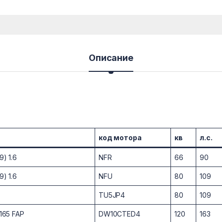
Описание
код мотора
кв
л.с.
) 1.6
NFR
66
90
) 1.6
NFU
80
109
TU5JP4
80
109
165 FAP
DW10CTED4
120
163