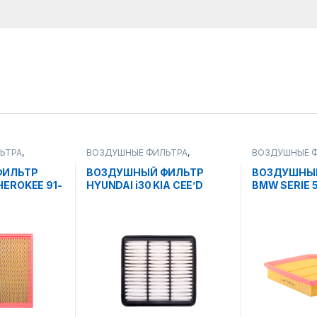
ЬТРА
,
ВОЗДУШНЫЕ ФИЛЬТРА
,
ВОЗДУШНЫЕ 
ЕРИАЛЫ
РАСХОДНЫЕ МАТЕРИАЛЫ
РАСХОДНЫЕ М
ФИЛЬТР
ВОЗДУШНЫЙ ФИЛЬТР
ВОЗДУШНЫ
HEROKEE 91-
HYUNDAI i30 KIA CEE’D
BMW SERIE 5
07г.>. PRO CEE’D 07г.> SB
(N52/M52/54)
2174
SB 2177