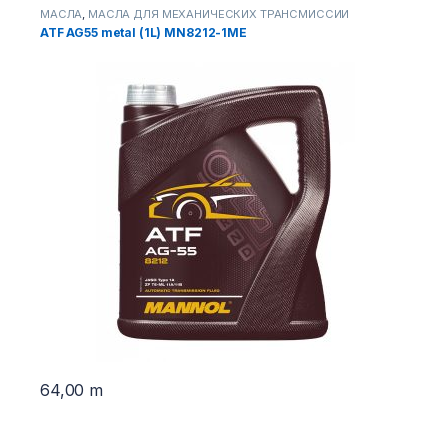
МАСЛА
,
МАСЛА ДЛЯ МЕХАНИЧЕСКИХ ТРАНСМИССИЙ
М
ATF AG55 metal (1L) MN8212-1ME
F
6
64,00
m